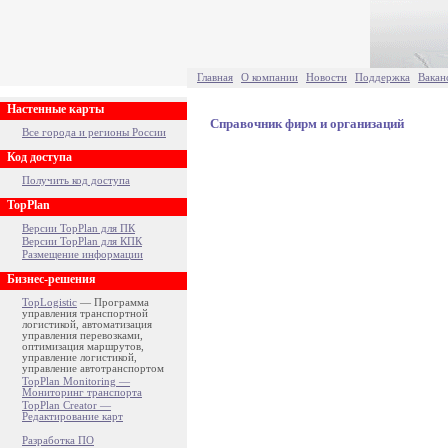
Главная
О компании
Новости
Поддержка
Вакан
Настенные карты
Справочник фирм и организаций
Все города и регионы России
Код доступа
Получить код доступа
TopPlan
Версии TopPlan для ПК
Версии TopPlan для КПК
Размещение информации
Бизнес-решения
TopLogistic
— Программа
управления транспортной
логистикой, автоматизация
управления перевозками,
оптимизация маршрутов,
управление логистикой,
управление автотранспортом
TopPlan Monitoring —
Мониторинг транспорта
TopPlan Creator —
Редактирование карт
Разработка ПО