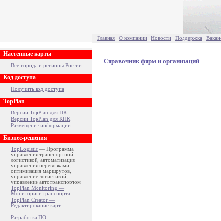
Главная
О компании
Новости
Поддержка
Вакан
Настенные карты
Справочник фирм и организаций
Все города и регионы России
Код доступа
Получить код доступа
TopPlan
Версии TopPlan для ПК
Версии TopPlan для КПК
Размещение информации
Бизнес-решения
TopLogistic
— Программа
управления транспортной
логистикой, автоматизация
управления перевозками,
оптимизация маршрутов,
управление логистикой,
управление автотранспортом
TopPlan Monitoring —
Мониторинг транспорта
TopPlan Creator —
Редактирование карт
Разработка ПО