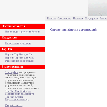
Главная
О компании
Новости
Поддержка
Вакан
Настенные карты
Справочник фирм и организаций
Все города и регионы России
Код доступа
Получить код доступа
TopPlan
Версии TopPlan для ПК
Версии TopPlan для КПК
Размещение информации
Бизнес-решения
TopLogistic
— Программа
управления транспортной
логистикой, автоматизация
управления перевозками,
оптимизация маршрутов,
управление логистикой,
управление автотранспортом
TopPlan Monitoring —
Мониторинг транспорта
TopPlan Creator —
Редактирование карт
Разработка ПО