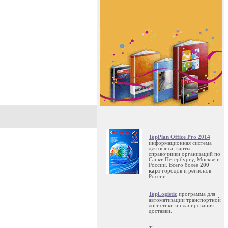
TopPlan Office Pro 2014
информационная система
для офиса, карты,
справочники организаций по
Санкт-Петербургу, Москве и
России. Всего более
200
карт
городов и регионов
России
TopLogistic
программа для
автоматизации транспортной
логистики и планирования
доставки.