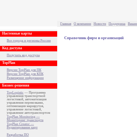
Главная
О компании
Новости
Поддержка
Вакан
Настенные карты
Справочник фирм и организаций
Все города и регионы России
Код доступа
Получить код доступа
TopPlan
Версии TopPlan для ПК
Версии TopPlan для КПК
Размещение информации
Бизнес-решения
TopLogistic
— Программа
управления транспортной
логистикой, автоматизация
управления перевозками,
оптимизация маршрутов,
управление логистикой,
управление автотранспортом
TopPlan Monitoring —
Мониторинг транспорта
TopPlan Creator —
Редактирование карт
Разработка ПО