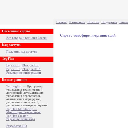
Главная
О компании
Новости
Поддержка
Вакан
Настенные карты
Справочник фирм и организаций
Все города и регионы России
Код доступа
Получить код доступа
TopPlan
Версии TopPlan для ПК
Версии TopPlan для КПК
Размещение информации
Бизнес-решения
TopLogistic
— Программа
управления транспортной
логистикой, автоматизация
управления перевозками,
оптимизация маршрутов,
управление логистикой,
управление автотранспортом
TopPlan Monitoring —
Мониторинг транспорта
TopPlan Creator —
Редактирование карт
Разработка ПО