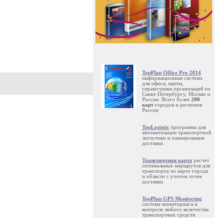
TopPlan Office Pro 2014
информационная система
для офиса, карты,
справочники организаций по
Санкт-Петербургу, Москве и
России. Всего более
200
карт
городов и регионов
России
TopLogistic
программа для
автоматизации транспортной
логистики и планирования
доставки.
Транспортная карта
расчет
оптимальных маршрутов для
транспорта по карте города
и области с учетом точек
доставки.
TopPlan GPS Monitoring
система мониторинга и
контроля любого количества
транспортных средств.