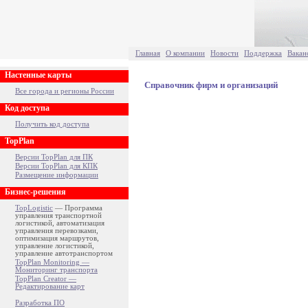
Главная
О компании
Новости
Поддержка
Вакан
Настенные карты
Справочник фирм и организаций
Все города и регионы России
Код доступа
Получить код доступа
TopPlan
Версии TopPlan для ПК
Версии TopPlan для КПК
Размещение информации
Бизнес-решения
TopLogistic
— Программа
управления транспортной
логистикой, автоматизация
управления перевозками,
оптимизация маршрутов,
управление логистикой,
управление автотранспортом
TopPlan Monitoring —
Мониторинг транспорта
TopPlan Creator —
Редактирование карт
Разработка ПО