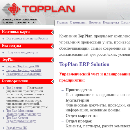
Главная
О компании
Новости
Поддержка
Вакан
Настенные карты
Компания
TopPlan
предлагает комплекс
Все города и регионы России
управления процессами учёта, производ
Код доступа
обеспечивающий самый современный по
Получить код доступа
локализованный для российских услови
TopPlan
TopPlan ERP Solution
Версии TopPlan для ПК
Версии TopPlan для КПК
Управленческий учет и планирование
Размещение информации
предприятий:
Бизнес-решения
TopLogistic
— Программа
Производство
управления транспортной
Планирование и координация выполн
логистикой, автоматизация
управления перевозками,
Бухгалтерия
оптимизация маршрутов,
управление логистикой,
Финансовые докуметы, проводки, о
управление автотранспортом
информация, основные фонды.
TopPlan Monitoring —
Мониторинг транспорта
Отдел маркетнга
TopPlan Creator —
Отдел продаж
Редактирование карт
Клиенты, партнёры, расчёт комплект
Разработка ПО